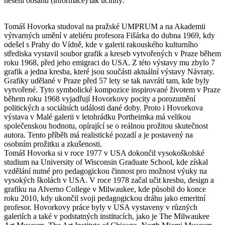
nesení obsahu (informace) tak účinný.
Tomáš Hovorka studoval na pražské UMPRUM a na Akademii
výtvarných umění v ateliéru profesora Fišárka do dubna 1969, kdy
odešel s Prahy do Vídně, kde v galerii rakouského kulturního
střediska vystavil soubor grafik a kreseb vytvořených v Praze během
roku 1968, před jeho emigraci do USA. Z této výstavy mu zbylo 7
grafik a jedna kresba, které jsou součásti aktuální výstavy Návraty.
Grafiky udělané v Praze před 57 lety se tak navrátí tam, kde byly
vytvořené. Tyto symbolické kompozice inspirované životem v Praze
během roku 1968 vyjadřují Hovorkovy pocity a porozumění
politických a sociálních události dané doby. Proto i Hovorkova
výstava v Malé galerii v letohrádku Portheimka má velikou
společenskou hodnotu, opírající se o reálnou prožitou skutečnost
autora. Tento příběh má realistické pozadí a je postavený na
osobním prožitku a zkušenosti.
Tomáš Hovorka si v roce 1977 v USA dokončil vysokoškolské
studium na University of Wisconsin Graduate School, kde získal
vzdělání nutné pro pedagogickou činnost pro možnost výuky na
vysokých školách v USA. V roce 1978 začal učit kresbu, design a
grafiku na Alverno College v Milwaukee, kde působil do konce
roku 2010, kdy ukončil svoji pedagogickou dráhu jako emeritní
profesor. Hovorkovy práce byly v USA vystaveny v různých
galeriích a také v podstatných institucích, jako je The Milwaukee