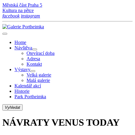
Městská část Praha 5
Kultura na pětce
facebook
instagram
Home
Návštěva
Otevírací doba
Adresa
Kontakt
Výstavy
Velká galerie
Malá galerie
Kalendář akcí
Historie
Park Portheimka
Vyhledat
NÁVRATY VENUS TODAY