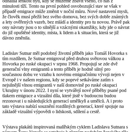
odhalila lehkost bytí, kdy se můžeme zbavit všeho, co nás z
minulosti tíží. Tento na první pohled osvobozující stav se však v
případě emigrace může změnit v noční můru. Nové nastavení mysli,
že člověk musí přežít bez svého domova, bez svých dobře známých
a lety ověřených vazeb, bez mládí a identity pro tu novou. Právě pak
ony návraty jsou o to silnější a vzácnými okamžiky, kdy jde o návrat
do již opuštěné identity, místa, k lidem a k situacím, která se již
dávno změnila.
Ladislav Sutnar měl podobný životní příběh jako Tomáš Hovorka s
tím rozdílem, že Sutnar emigroval před druhou světovou válkou a
Hovorka po ruské okupaci v srpnu 1968. Propojují se zde dvě
generační vlny emigrantů a tento příběh je hodně silný pro
současnou dobu ve vztahu k novému emigračnímu vývoji nejen v
Evropě i v našem regionu, kdy se poprvé setkáváme zatím s
nejsilnější vlnou emigrantů v naší domovině po ruské okupaci
Ukrajiny v únoru 2022. I nyní se vytvářejí nové příběhy psané pod
tlakem emigrace a vizuální díla, které jistě v budoucnu budou
rezonovat i u následujících generací umělkyň a umělců. A i proto
tato výstava nabízí souznění rozdílných generací, které spojuje na
základě vizuální výpovědi o lidskosti, sdílení a cestě.
Výstava plakátů inspirovaná malířským cyklem Ladislava Sutnara s