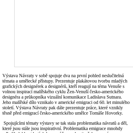
Výstava Návraty v sobě spojuje dva na první pohled neslučitelná
témata a umělecké přístupy. Prezentuje plakátovou tvorbu mladých
grafických designérek a designérů, kteří reagují na téma Venuše s
volnou inspirací malířského cyklu Žen-Venuší česko-amerického
designéra a průkopníka vizuální komunikace Ladislava Sutnara.
Jeho malířské dílo vznikalo v americké emigraci od 60. let minulého
století. Výstava Návraty pak dále prezentuje práce, které vznikly
těsně před emigrací česko-amerického umělce Tomáše Hovorky.
Spojujícími tématy výstavy se tak stala problematika návratů a děl,
které jsou stále jsou inspirativní. Problematika emigrace mnohdy