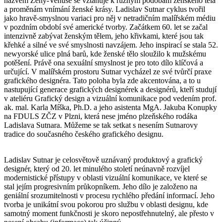
názvem Ženy-Venuše se vztahuje k různým podobám ženského těla
a proměnám vnímání ženské krásy. Ladislav Sutnar cyklus tvořil
jako hravě-smyslnou variaci pro něj v netradičním malířském médiu
v pozdním období své americké tvorby. Začátkem 60. let se začal
intenzivně zabývat ženským tělem, jeho křivkami, které jsou tak
křehké a silné ve své smyslnosti navzájem. Jeho inspirací se stala 52.
newyorské ulice plná barů, kde ženské tělo sloužilo k mužskému
potěšení. Právě ona sexuální smyslnost je pro toto dílo klíčová a
určující. V malířském prostoru Sutnar vycházel ze své tvůrčí praxe
grafického designéra. Tato poloha byla zde akcentována, a to u
nastupující generace grafických designérek a designérů, kteří studují
v ateliéru Grafický design a vizuální komunikace pod vedením prof.
ak. mal. Karla Míška, Ph.D. a jeho asistenta MgA. Jakuba Konupky
na FDULS ZČZ v Plzni, která nese jméno plzeňského rodáka
Ladislava Sutnara. Můžeme se tak setkat s nesením Sutnarovy
tradice do současného českého grafického designu.
Ladislav Sutnar je celosvětově uznávaný produktový a grafický
designér, který od 20. let minulého století neúnavně rozvíjel
modernistické přístupy v oblasti vizuální komunikace, ve které se
stal jejím progresivním průkopníkem. Jeho dílo je založeno na
geniální srozumitelnosti v procesu rychlého předání informací. Jeho
tvorba je unikátní svou pokorou pro službu v oblasti designu, kde
samotný moment funkčnosti je skoro nepostřehnutelný, ale přesto v