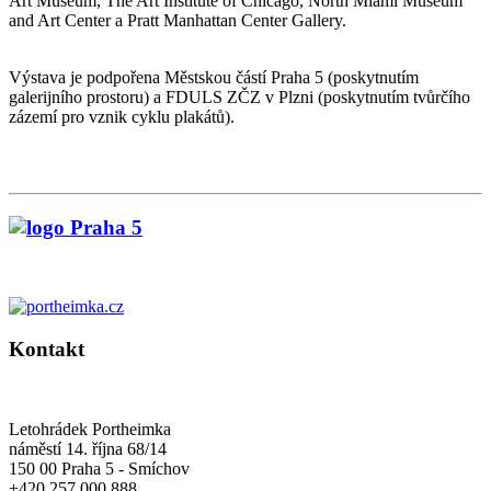
Art Museum, The Art Institute of Chicago, North Miami Museum
and Art Center a Pratt Manhattan Center Gallery.
Výstava je podpořena Městskou částí Praha 5 (poskytnutím
galerijního prostoru) a FDULS ZČZ v Plzni (poskytnutím tvůrčího
zázemí pro vznik cyklu plakátů).
Kontakt
Letohrádek Portheimka
náměstí 14. října 68/14
150 00 Praha 5 - Smíchov
+420 257 000 888